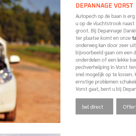
DEPANNAGE VORST
Autopech op de baan is erg l
u op de vluchtstrook naast 
groot. Bij Depannage Danië
ter plaatse komt en onze
t
onderweg kan door zeer ui
bijvoorbeeld gaan om een de
onderdelen of een lekke ban
pechverhelping in Vorst ter
snel mogelijk op te lossen.
ernstige problemen schakel
Vorst gaat, bent u bij Depan
bel direct
Offer