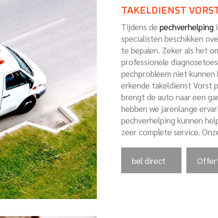
TAKELDIENST VORS
Tijdens de
pechverhelping
i
specialisten beschikken ov
te bepalen. Zeker als het o
professionele diagnosetoes
pechprobleem niet kunnen h
erkende takeldienst Vorst 
brengt de auto naar een ga
hebben we jarenlange erva
pechverhelping kunnen help
zeer complete service. Onze
bel direct
Offer