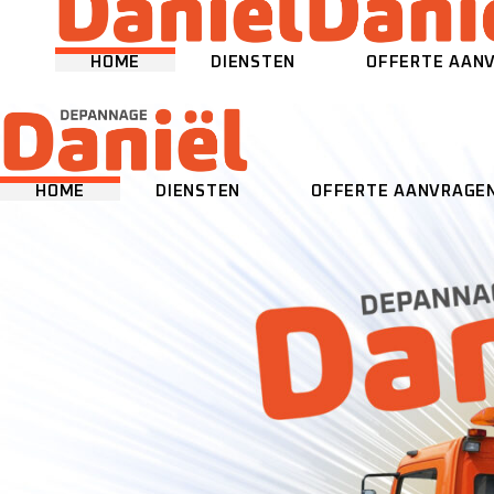
Skip
to
the
content
HOME
DIENSTEN
OFFERTE AAN
HOME
DIENSTEN
OFFERTE AANVRAGE