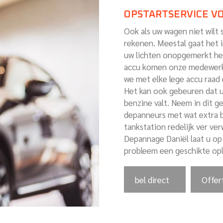
OPSTARTSERVICE V
Ook als uw wagen niet wilt 
rekenen. Meestal gaat het i
uw lichten onopgemerkt hebt
accu komen onze medewerke
we met elke lege accu raad 
Het kan ook gebeuren dat 
benzine valt. Neem in dit 
depanneurs met wat extra b
tankstation redelijk ver ve
Depannage Daniël laat u op
probleem een geschikte opl
bel direct
Offer