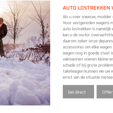
AUTO LOSTREKKEN 
Als u over sneeuw, modder o
Voor vastgereden wagens m
auto lostrekken is namelijk 
kan u de motor oververhitt
daarom zeker onze depanna
accessoires om elke wagen v
wagen nog in goede staat 
vakmannen voeren kleine en
schade of bij grote proble
takelwagen kunnen we uw wa
ernst van de situatie mete
bel direct
Offer